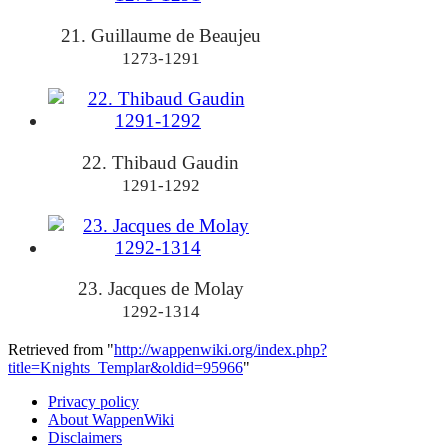
21. Guillaume de Beaujeu
1273-1291
22. Thibaud Gaudin
1291-1292
23. Jacques de Molay
1292-1314
Retrieved from "
http://wappenwiki.org/index.php?
title=Knights_Templar&oldid=95966
"
Privacy policy
About WappenWiki
Disclaimers