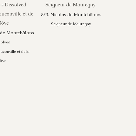
873. Nicolas de Montchâlons
Seigneur de Mauregny
I de Montchâlons
solved
conville et de la
ôve