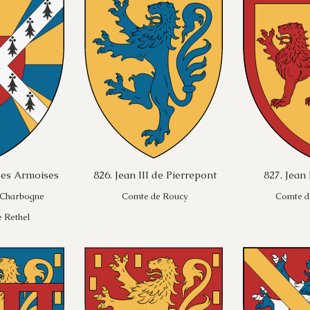
des Armoises
826. Jean III de Pierrepont
827. Jean 
 Charbogne
Comte de Roucy
Comte d
 Rethel