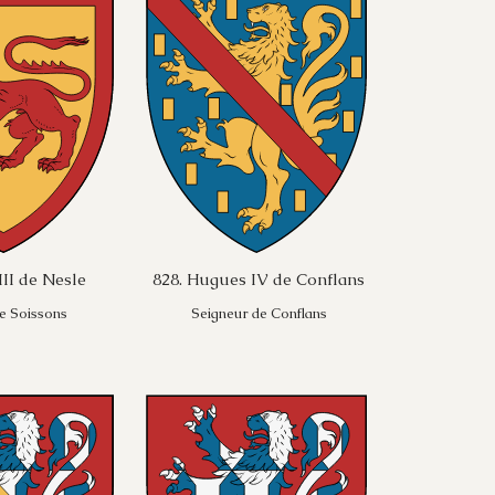
III de Nesle
828. Hugues IV de Conflans
e Soissons
Seigneur de Conflans