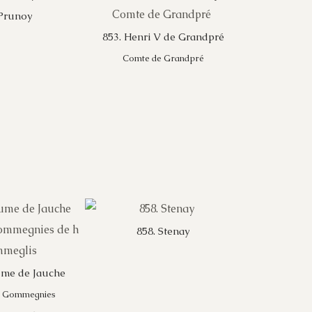
 Prunoy
853. Henri V de Grandpré
Comte de Grandpré
858. Stenay
ume de Jauche
e Gommegnies