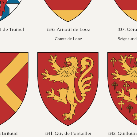
I de Traînel
836. Arnoul de Looz
837. Gér
Comte de Looz
Seigneur 
i Britaud
841. Guy de Pontailler
842. Guillaum