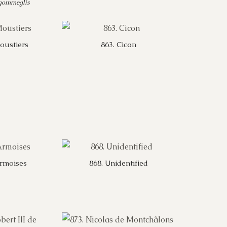
 gommeglis
oustiers
863. Cicon
Armoises
868. Unidentified