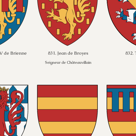
 V de Brienne
831. Jean de Broyes
832. 
Seigneur de Châteauvillain