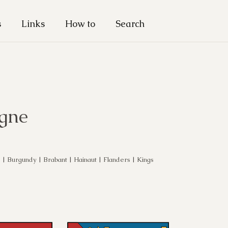
s
Links
How to
Search
gne
s
|
Burgundy
|
Brabant
|
Hainaut
|
Flanders
|
Kings