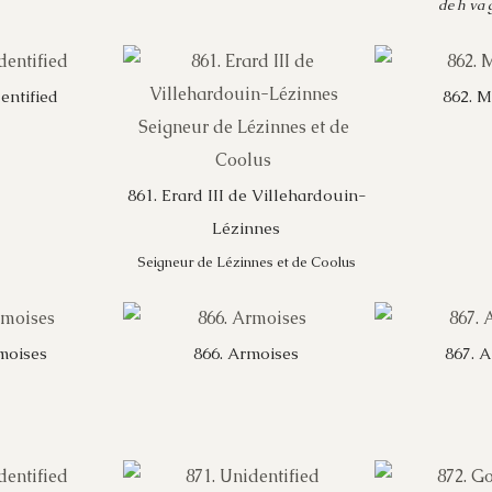
de h va
entified
862. M
861. Erard III de Villehardouin-
Lézinnes
Seigneur de Lézinnes et de Coolus
moises
866. Armoises
867. 