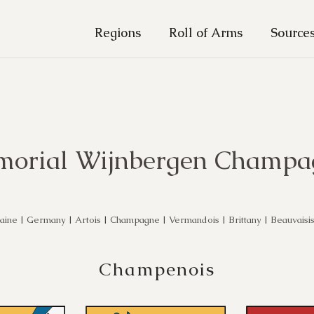
Regions
Roll of Arms
Source
morial Wijnbergen Champa
aine
|
Germany
|
Artois
|
Champagne
|
Vermandois
|
Brittany
|
Beauvaisi
Champenois