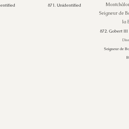
entified
871. Unidentified
872. Gobert II
Dis
Seigneur de Bou
B